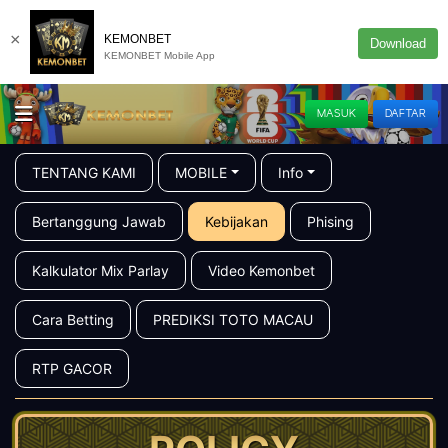
×
KEMONBET
Download
KEMONBET Mobile App
MASUK
DAFTAR
TENTANG KAMI
MOBILE
Info
Bertanggung Jawab
Kebijakan
Phising
Kalkulator Mix Parlay
Video Kemonbet
Cara Betting
PREDIKSI TOTO MACAU
RTP GACOR