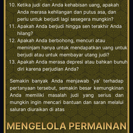
Ketika judi dan Anda kehabisan uang, apakah
Anda merasa kehilangan dan putus asa, dan
perlu untuk berjudi lagi sesegera mungkin?
Apakah Anda berjudi hingga sen terakhir Anda
hilang?
Apakah Anda berbohong, mencuri atau
meminjam hanya untuk mendapatkan uang untuk
berjudi atau untuk membayar utang judi?
Apakah Anda merasa depresi atau bahkan bunuh
diri karena perjudian Anda?
Semakin banyak Anda menjawab 'ya' terhadap
pertanyaan tersebut, semakin besar kemungkinan
Anda memiliki masalah judi yang serius dan
mungkin ingin mencari bantuan dan saran melalui
saluran diuraikan di atas
MENGELOLA PERMAINAN